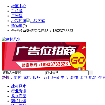
社区中心
手机版
二维码
小程序码
购物车
(
0
)
合作联系微信/QQ/电话：18923733323
1
2
热搜：
监控
家电
服务
设计
环保
中心
装饰
水电
电器
住
建材风水
行业资讯
风水商圈
商机快讯