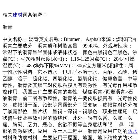
相关
建材
词条解释：
沥青
中文名称： 沥青英文名称：Bitumen、Asphalt来源：煤和石油
沥青主要成分：沥青质和树脂含量：99.48%。外观与性状：
常温下的沥青呈半固体或液体状态，颜色由黑褐色至黑色。沸
点(℃)：<470相对密度(水=1)： 1.15-1.25闪点(℃)： 204.4引燃
温度(℃)： 485爆炸下限%(V/V)： 30(g/立方厘米)溶解性：属
于憎水性材料，它不透水，也几乎不溶于水、丙酮、乙醚、稀
乙醇，溶于二硫化碳、四氯化碳、氢氧化钠。健康危害：中等
毒性。沥青及其烟气对皮肤粘膜具有刺激性，有光毒作用和致
癌作用。我国三种主要沥青的毒性：煤焦沥青>页岩沥青>石
油沥青，前二者有致癌性。沥青的主要皮肤损害有：光毒性皮
炎，皮损限于面、颈部等暴露部分；黑变病，皮损常对称分布
于暴露部位，呈片状，呈褐－深褐－褐黑色；职业性痤疮；疣
状赘生物及事故引起的热烧伤。此外，尚有头昏、头胀，头
痛、胸闷、乏力、恶心、食欲不振等全身症状和眼 、鼻、咽
部的刺激症状。应用：在土木工程中，沥青是应用广泛的
防水
材料和防腐材料，主要应用于屋面、地面、地下结构的防水，