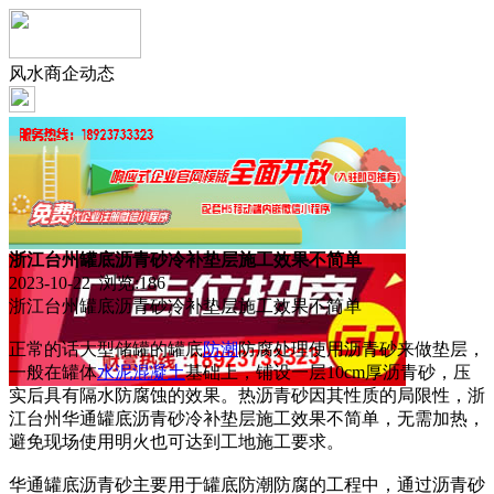
风水商企动态
浙江台州罐底沥青砂冷补垫层施工效果不简单
2023-10-22 浏览:
186
浙江台州罐底沥青砂冷补垫层施工效果不简单
正常的话大型储罐的罐底
防潮
防腐处理使用沥青砂来做垫层，
一般在罐体
水泥
混凝土
基础上，铺设一层10cm厚沥青砂，压
实后具有隔水防腐蚀的效果。热沥青砂因其性质的局限性，浙
江台州华通罐底沥青砂冷补垫层施工效果不简单，无需加热，
避免现场使用明火也可达到工地施工要求。
华通罐底沥青砂主要用于罐底防潮防腐的工程中，通过沥青砂