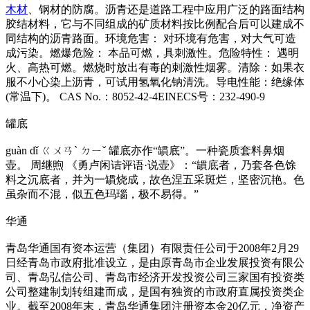
木材
、钢材的防腐。沥青还是道路工程中应用广泛的路面结构
胶结材料，它与不同组成的矿质材料按比例配合后可以建成不
同结构的沥青路面。环境危害： 对环境有危害，对大气可造
成污染。燃爆危险： 本品可燃，具刺激性。危险特性： 遇明
火、高热可燃。燃烧时放出有毒的刺激性烟雾。清除：如果衣
服不小心染上沥青，可试用氢氧化钠清洗。导电性能：绝缘体
(常温下)。 CAS No.：8052-42-4EINECS号：232-490-9
罐底
guàn dǐ ㄍㄨㄢˋ ㄉㄧˇ 罐底亦作“罆底”。一种瓷质套料鼻烟
壶。 周继煦 《勇卢闲诘评语·说壶》：“罆底者，乃套各色馀
料之沉底者，并为一罆烧成，故色涅五采斑烂，坚密沉艳。色
虽杂而不混，似五色玛瑙，极不易得。”
华通
青岛华通国有资本运营（集团）有限责任公司于2008年2月29
日经青岛市政府批准设立，是由原青岛市企业发展投资有限公
司、青岛弘信公司、青岛市经济开发投资公司三家国有投资类
公司整建制划转组建而成，是国有独资的市政府直属投资类企
业。截至2008年末，青岛华通集团注册资本金20亿元，净资产