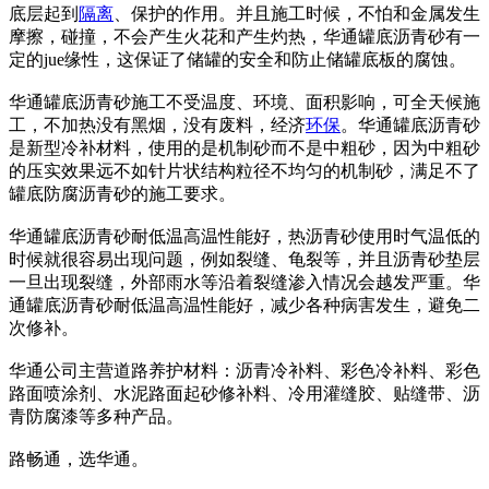
底层起到
隔离
、保护的作用。并且施工时候，不怕和金属发生
摩擦，碰撞，不会产生火花和产生灼热，华通罐底沥青砂有一
定的jue缘性，这保证了储罐的安全和防止储罐底板的腐蚀。
华通罐底沥青砂施工不受温度、环境、面积影响，可全天候施
工，不加热没有黑烟，没有废料，经济
环保
。华通罐底沥青砂
是新型冷补材料，使用的是机制砂而不是中粗砂，因为中粗砂
的压实效果远不如针片状结构粒径不均匀的机制砂，满足不了
罐底防腐沥青砂的施工要求。
华通罐底沥青砂耐低温高温性能好，热沥青砂使用时气温低的
时候就很容易出现问题，例如裂缝、龟裂等，并且沥青砂垫层
一旦出现裂缝，外部雨水等沿着裂缝渗入情况会越发严重。华
通罐底沥青砂耐低温高温性能好，减少各种病害发生，避免二
次修补。
华通公司主营道路养护材料：沥青冷补料、彩色冷补料、彩色
路面喷涂剂、水泥路面起砂修补料、冷用灌缝胶、贴缝带、沥
青防腐漆等多种产品。
路畅通，选华通。