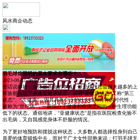
风水商企动态
羽毛球馆照明的基本要求有哪些？
2023-08-22 浏览:
150
俗话说得好：身体是革命的本钱！但是现代社会越来越多的上
班族都出现了身体亚健康状态。所谓“亚健康状态”又称“第三
状态”、“次健康”，因其具有广泛的社会性和特有的时代性，
被称为"世纪病"，一般指介于健康和疾病之间的一种生理功能
低下的状态。通俗地讲，"亚健康状态"是指在医院检查化验不
出毛病，又自我感觉身体不舒服的情况。
为了更好地预防和摆脱这种状态，大多数人都选择投身到自己
喜爱的体育锻炼中去，而对于广大女性同胞来说：打羽毛球无