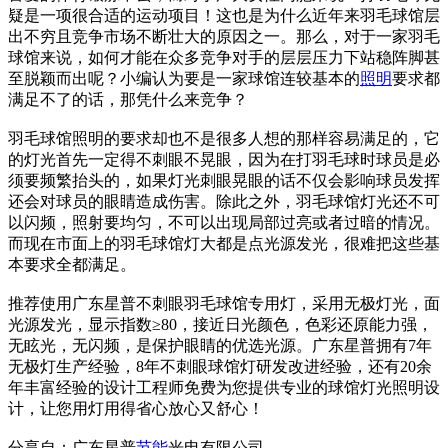
疑是一项很合适的运动项目！这也是为什么近年来羽毛球馆层
出不穷且竞争市场不断壮大的原因之一。那么，对于一家羽毛
球馆来说，如何才能在众多竞争对手的层层压力下站稳阵脚甚
至脱颖而出呢？小编认为要是一家球馆连较基本的
照明
要求都
满足不了的话，那凭什么来竞争？
羽毛球馆照明的要求却也不是很多人想的那样容易满足的，它
的灯光首先一定得不刺眼不晃眼，因为在打羽毛球时球员是必
须要频繁抬头的，如果灯光刺眼晃眼的话不仅会影响球员发挥
还会对球员的眼睛造成伤害。除此之外，羽毛球馆灯光还不可
以闪频，照射要均匀，不可以出现局部过亮或者过暗的情况。
而现在市面上的羽毛球馆灯大都是点光源发光，很难把这些基
本要求全都满足。
推荐使用广东星普不刺眼羽毛球馆专用灯，采用无极灯光，面
光源发光，显示指数≥80，接近日光颜色，色彩还原能力强，
无眩光，无闪频，是保护眼睛的优选光源。广东星普拥有7年
无极灯生产经验，8年不刺眼球馆灯研发改进经验，还有20余
年丰富经验的设计工程师免费为您提供专业的球馆灯光照明设
计，让您用灯用得省心放心又舒心！
分享自：广东星普
节能
光电有限公司