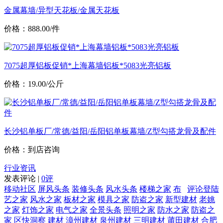
金属幕墙/异型天花板/金属天花板
价格：888.00/件
7075超厚铝板促销*上海幕墙铝板*5083光亮铝板
价格：19.00/公斤
长沙铝单板厂/常德/益阳/岳阳铝单板幕墙/Z型勾搭龙骨及配件
价格：到店咨询
行业资讯
发表评论 |
0评
移动社区
屏风头条
装修头条
风水头条
楼梯之家
布
评论登陆
艺之家
风水之家
板材之家
模具之家
防盗之家
新型建材
老姚
之家
灯饰之家
电气之家
全景头条
照明之家
防水之家
防盗之
家
区快洞察
建材
漳州建材
泉州建材
三明建材
莆田建材
合肥