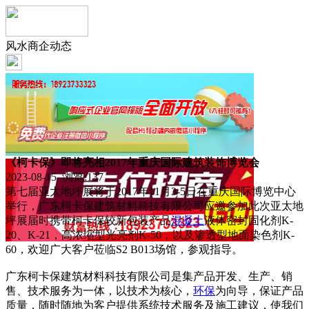
风水商企动态
《柯卡保》即将亮相2017年重庆国际建筑装饰博览会
2023-08-15 浏览:
137
第七届亚太地坪展将于2017年11月3-5日在重庆国际博览中心
举行，广东柯卡保建筑材料科技有限公司应邀参加此次亚太地
坪展届时携带柯卡保较新包装产品
混凝土
液体密封固化剂K-
20、K-21，高浓缩型光亮剂K-50，以及渗透型地面染色剂K-
60，欢迎广大客户莅临S2 B013场馆，参观指导。
广东柯卡保建筑材料科技有限公司是集产品开发、生产、销
售、技术服务为一体，以技术为核心，
环保
为向导，保证产品
质量，随时随地为客户提供系统技术服务及施工建议，使我们