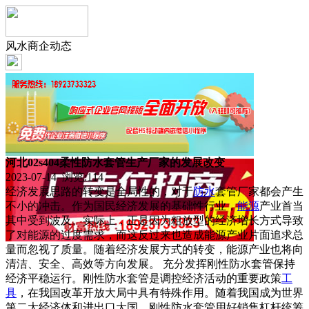
风水商企动态
河北02s404柔性防水套管生产厂家的发展改变
2023-07-14 浏览:
114
经济发展思路的转变是全局性的，对于
防水
套管厂家都会产生
不小的冲击。作为国民经济发展的基础性行业，
能源
产业首当
其中受到波及。实际上，正是因为粗放型的经济增长方式导致
了对能源的过度需求，而这反过来也造成能源产业片面追求总
量而忽视了质量。随着经济发展方式的转变，能源产业也将向
清洁、安全、高效等方向发展。 充分发挥刚性防水套管保持
经济平稳运行。刚性防水套管是调控经济活动的重要政策
工
具
，在我国改革开放大局中具有特殊作用。随着我国成为世界
第二大经济体和进出口大国，刚性防水套管用好销售杠杆统筹