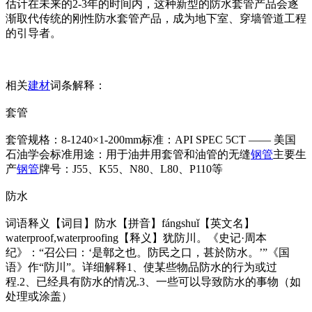
估计在未来的2-3年的时间内，这种新型的防水套管产品会逐
渐取代传统的刚性防水套管产品，成为地下室、穿墙管道工程
的引导者。
相关
建材
词条解释：
套管
套管规格：8-1240×1-200mm标准：API SPEC 5CT —— 美国
石油学会标准用途：用于油井用套管和油管的无缝
钢管
主要生
产
钢管
牌号：J55、K55、N80、L80、P110等
防水
词语释义【词目】防水【拼音】fángshuǐ【英文名】
waterproof,waterproofing【释义】犹防川。《史记·周本
纪》：“召公曰：‘是鄣之也。防民之口，甚於防水。’”《国
语》作“防川”。详细解释1、使某些物品防水的行为或过
程.2、已经具有防水的情况.3、一些可以导致防水的事物（如
处理或涂盖）