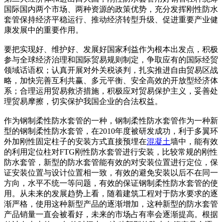
国际国内两个市场、两种资源的政策优势，充分发挥刚性防水
套管保持经济平稳运行、推动经济转型升级、促进重要产业健
康发展中的重要作用。
要把实现好、维护好、发展好国家利益作为根本出发点，积极
参与全球经济治理和国际贸易规则制定，争取应有的国际经贸
领域话语权；认真开展对外关税谈判，扎实推进自由贸易区战
略，加快完善互利共赢、多元平衡、安全高效的开放型经济体
系；合理运用贸易救济措施，积极应对贸易保护主义，妥善处
理贸易摩擦，切实保护我国企业的合法权益。
作为钢制柔性防水套管的一种，钢制柔性防水套管作为一种新
型的钢制柔性防水套管，在2010年度被研发成功，利于多翼环
外加刚性固定柱子的安装方式直接预埋在
混凝土
墙中，能有效
的利用定位柱对FTG刚性防水套管进行安装，比较常规的刚性
防水套管，新型的防水套管能有效的对安装位置进行定位，保
证安装位置与设计位置相一致，有效的避免安装以后不在同一
方向，水平不统一等问题，有效的保证钢制柔性防水套管的使
用。从未来的发展趋势上看，随着建筑工程对于防水要求的逐
渐严格，使用这种新型产品的逐渐增加，这种新型的防水套管
产品销量一直会被看好，未来的市场占有率会逐渐提高。根据