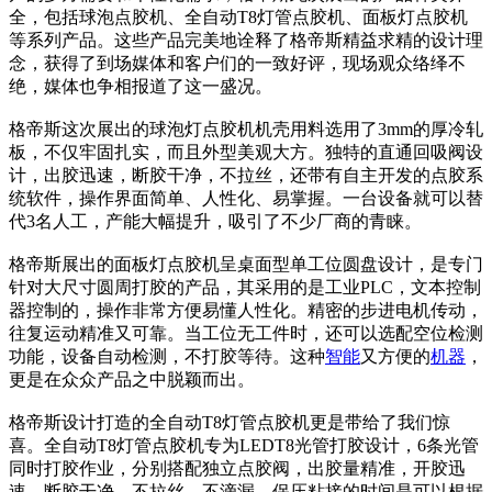
全，包括球泡点胶机、全自动T8灯管点胶机、面板灯点胶机
等系列产品。这些产品完美地诠释了格帝斯精益求精的设计理
念，获得了到场媒体和客户们的一致好评，现场观众络绎不
绝，媒体也争相报道了这一盛况。
格帝斯这次展出的球泡灯点胶机机壳用料选用了3mm的厚冷轧
板，不仅牢固扎实，而且外型美观大方。独特的直通回吸阀设
计，出胶迅速，断胶干净，不拉丝，还带有自主开发的点胶系
统软件，操作界面简单、人性化、易掌握。一台设备就可以替
代3名人工，产能大幅提升，吸引了不少厂商的青睐。
格帝斯展出的面板灯点胶机呈桌面型单工位圆盘设计，是专门
针对大尺寸圆周打胶的产品，其采用的是工业PLC，文本控制
器控制的，操作非常方便易懂人性化。精密的步进电机传动，
往复运动精准又可靠。当工位无工件时，还可以选配空位检测
功能，设备自动检测，不打胶等待。这种
智能
又方便的
机器
，
更是在众众产品之中脱颖而出。
格帝斯设计打造的全自动T8灯管点胶机更是带给了我们惊
喜。全自动T8灯管点胶机专为LEDT8光管打胶设计，6条光管
同时打胶作业，分别搭配独立点胶阀，出胶量精准，开胶迅
速，断胶干净，不拉丝，不滴漏。保压粘接的时间是可以根据