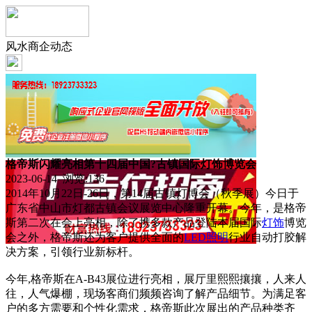
风水商企动态
格帝斯闪耀亮相第十四届中国?古镇国际灯饰博览会
2023-06-14 浏览:
136
2014年10月22日-26日，第14届古镇灯博会（秋季展）今日于
广东省中山市灯都古镇会议展览中心隆重开幕。今年，是格帝
斯第二次在会上亮相，除了携多款产品登陆本届国际
灯饰
博览
会之外，格帝斯还为客户提供全面的
LED
照明
行业自动打胶解
决方案，引领行业新标杆。
今年,格帝斯在A-B43展位进行亮相，展厅里熙熙攘攘，人来人
往，人气爆棚，现场客商们频频咨询了解产品细节。为满足客
户的多方需要和个性化需求，格帝斯此次展出的产品种类齐