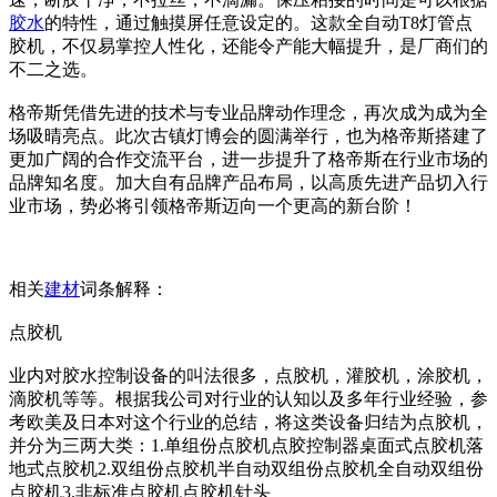
胶水
的特性，通过触摸屏任意设定的。这款全自动T8灯管点
胶机，不仅易掌控人性化，还能令产能大幅提升，是厂商们的
不二之选。
格帝斯凭借先进的技术与专业品牌动作理念，再次成为成为全
场吸晴亮点。此次古镇灯博会的圆满举行，也为格帝斯搭建了
更加广阔的合作交流平台，进一步提升了格帝斯在行业市场的
品牌知名度。加大自有品牌产品布局，以高质先进产品切入行
业市场，势必将引领格帝斯迈向一个更高的新台阶！
相关
建材
词条解释：
点胶机
业内对胶水控制设备的叫法很多，点胶机，灌胶机，涂胶机，
滴胶机等等。根据我公司对行业的认知以及多年行业经验，参
考欧美及日本对这个行业的总结，将这类设备归结为点胶机，
并分为三两大类：1.单组份点胶机点胶控制器桌面式点胶机落
地式点胶机2.双组份点胶机半自动双组份点胶机全自动双组份
点胶机3.非标准点胶机点胶机针头